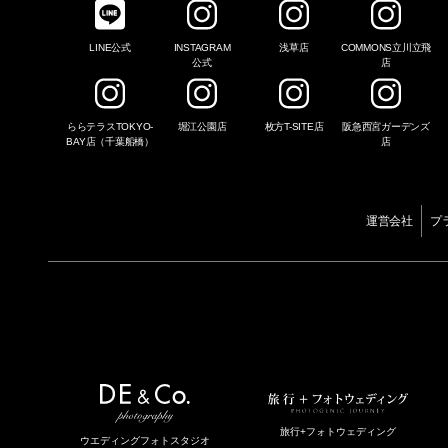
LINE公式
INSTAGRAM
浅草店
COMMONS立川立飛
公式
店
ららテラスTOKYO-
堀江公園店
枚方T-SITE店
阪急西宮ガーデンズ
BAY店（千葉船橋）
店
運営会社
プ
旅行+フォトウェディング
ウエディングフォトスタジオ