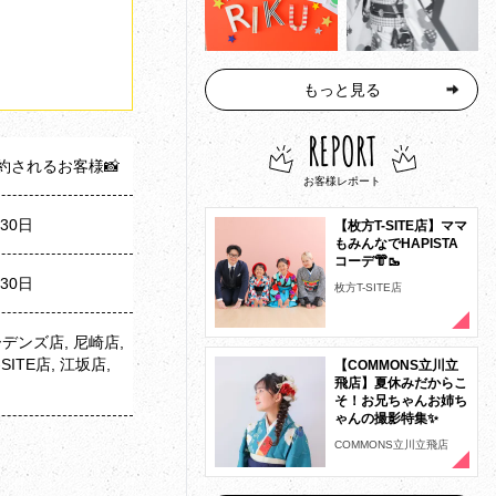
もっと見る
REPORT
予約されるお客様📸
お客様レポート
月30日
【枚方T-SITE店】ママ
もみんなでHAPISTA
コーデ👘🥾
月30日
枚方T-SITE店
デンズ店, 尼崎店,
ITE店, 江坂店,
【COMMONS立川立
飛店】夏休みだからこ
そ！お兄ちゃんお姉ち
ゃんの撮影特集✨
COMMONS立川立飛店