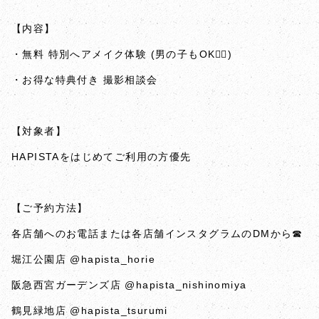
【内容】
・無料 特別へアメイク体験 (男の子もOK🙆‍♀️)
・お得な特典付き 撮影相談会
【対象者】
HAPISTAをはじめてご利用の方優先
【ご予約方法】
各店舗へのお電話または各店舗インスタグラムのDMから☎
堀江公園店
@hapista_horie
阪急西宮ガーデンズ店
@hapista_nishinomiya
鶴見緑地店
@hapista_tsurumi