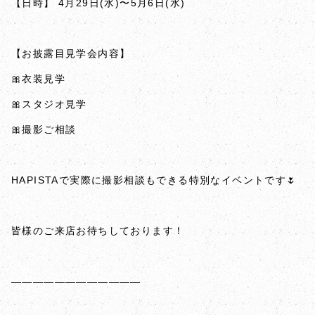
【日時】 4月29日(水)〜5月6日(水)
【お披露目見学会内容】
🎀衣装見学
🎀スタジオ見学
🎀撮影ご相談
HAPISTAで実際に撮影相談もできる特別なイベントです🌷
皆様のご来店お待ちしております！
————————————
ㅤㅤㅤㅤㅤㅤㅤㅤㅤㅤㅤㅤㅤ