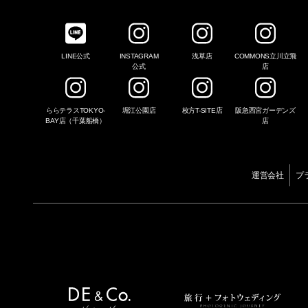
LINE公式
INSTAGRAM
浅草店
COMMONS立川立飛
公式
店
ららテラスTOKYO-
堀江公園店
枚方T-SITE店
阪急西宮ガーデンズ
BAY店（千葉船橋）
店
運営会社
プ