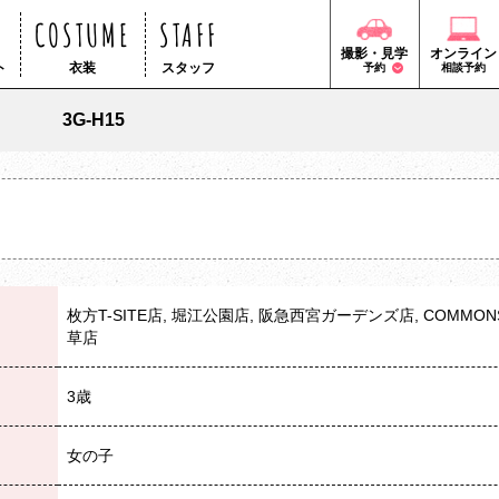
COSTUME
STAFF
撮影・見学
オンライン
ト
衣装
スタッフ
予約
相談予約
3G-H15
枚方T-SITE店, 堀江公園店, 阪急西宮ガーデンズ店, COMMO
草店
3歳
女の子