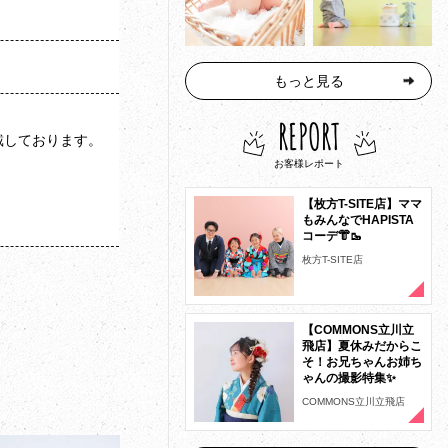
もっと見る
REPORT
戴しております。
お客様レポート
【枚方T-SITE店】ママ
もみんなでHAPISTA
コーデ👘🥾
枚方T-SITE店
【COMMONS立川立
飛店】夏休みだからこ
そ！お兄ちゃんお姉ち
ゃんの撮影特集✨
COMMONS立川立飛店