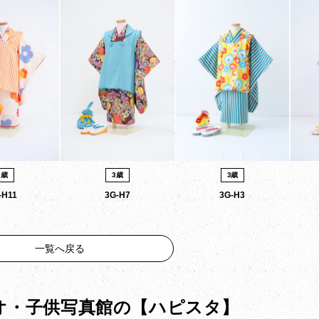
3歳
3歳
3歳
-H11
3G-H7
3G-H3
一覧へ戻る
オ・子供写真館の
【ハピスタ】