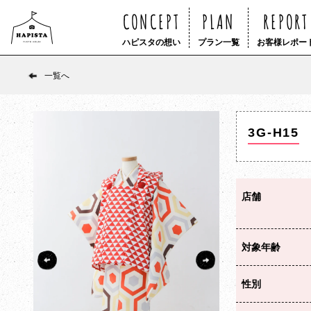
CONCEPT
PLAN
REPORT
ハピスタの想い
プラン一覧
お客様レポー
一覧へ
3G-H15
店舗
対象年齢
性別