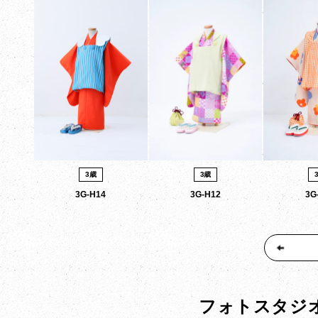
3歳
3歳
3G-H14
3G-H12
3G
フォトスタジ