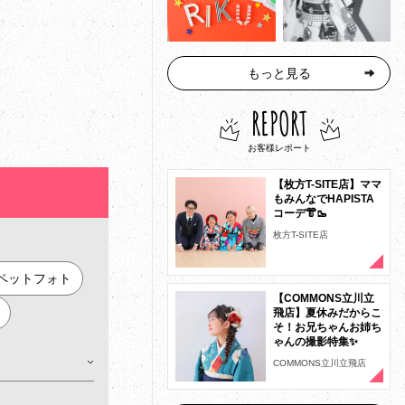
もっと見る
REPORT
お客様レポート
【枚方T-SITE店】ママ
もみんなでHAPISTA
コーデ👘🥾
枚方T-SITE店
ペットフォト
【COMMONS立川立
飛店】夏休みだからこ
そ！お兄ちゃんお姉ち
ゃんの撮影特集✨
COMMONS立川立飛店