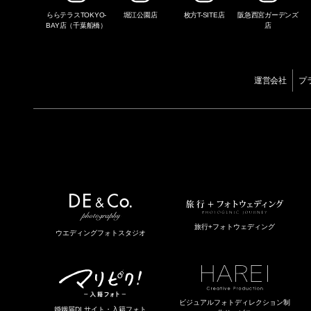
ららテラスTOKYO-
堀江公園店
枚方T-SITE店
阪急西宮ガーデンズ
BAY店（千葉船橋）
店
運営会社
プ
旅行+フォトウェディング
ウエディングフォトスタジオ
ビジュアルフォトディレクション制
婚姻届DLサイト・入籍フォト