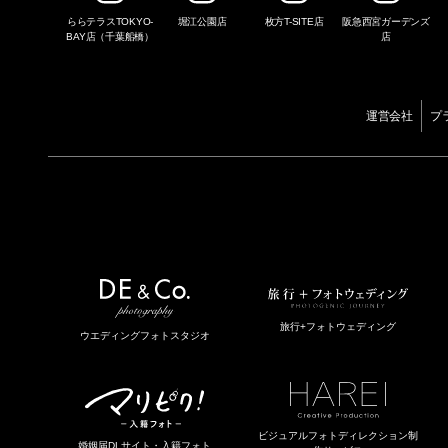
ららテラスTOKYO-
堀江公園店
枚方T-SITE店
阪急西宮ガーデンズ
BAY店（千葉船橋）
店
運営会社
プ
旅行+フォトウェディング
ウエディングフォトスタジオ
ビジュアルフォトディレクション制
婚姻届DLサイト・入籍フォト