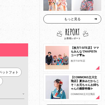
もっと見る
REPORT
お客様レポート
【枚方T-SITE店】ママ
もみんなでHAPISTA
コーデ👘🥾
枚方T-SITE店
ペットフォト
【COMMONS立川立
飛店】夏休みだからこ
そ！お兄ちゃんお姉ち
ゃんの撮影特集✨
COMMONS立川立飛店