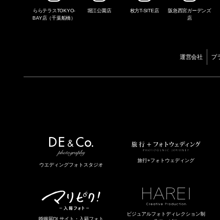
ららテラスTOKYO-
堀江公園店
枚方T-SITE店
阪急西宮ガーデンズ
BAY店（千葉船橋）
店
運営会社
プ
旅行+フォトウェディング
ウエディングフォトスタジオ
ビジュアルフォトディレクション制
婚姻届DLサイト・入籍フォト