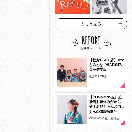
もっと見る
REPORT
お客様レポート
【枚方T-SITE店】ママ
もみんなでHAPISTA
コーデ👘🥾
枚方T-SITE店
【COMMONS立川立
飛店】夏休みだからこ
そ！お兄ちゃんお姉ち
ゃんの撮影特集✨
COMMONS立川立飛店