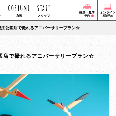
COSTUME
STAFF
撮影・見学
オンライン
ト
衣装
スタッフ
予約
相談予約
堀江公園店で撮れるアニバーサリープラン☆
園店で撮れるアニバーサリープラン☆