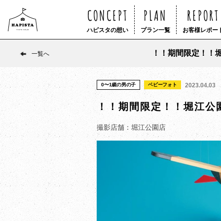
CONCEPT
PLAN
REPORT
ハピスタの想い
プラン一覧
お客様レポー
！！期間限定！！
一覧へ
0〜1歳の男の子
ベビーフォト
2023.04.03
！！期間限定！！堀江公
撮影店舗：堀江公園店