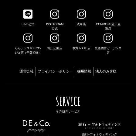
LINE公式
INSTAGRAM
浅草店
COMMONS立川立
公式
飛店
ららテラスTOKYO-
堀江公園店
枚方T-SITE店
阪急西宮ガーデンズ
BAY店（千葉船橋）
店
運営会社
プライバシーポリシー
採用情報
法人のお客様
SERVICE
その他のサービス
旅行+フォトウェディング