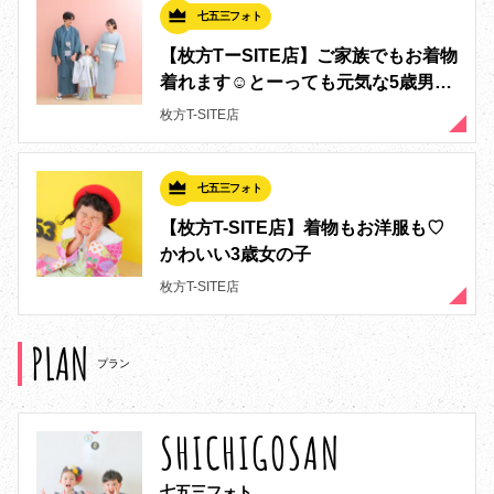
七五三フォト
【枚方TーSITE店】ご家族でもお着物
着れます☺️とーっても元気な5歳男の
子の七五三❕
枚方T-SITE店
七五三フォト
【枚方T-SITE店】着物もお洋服も♡
かわいい3歳女の子
枚方T-SITE店
PLAN
プラン
SHICHIGOSAN
七五三フォト