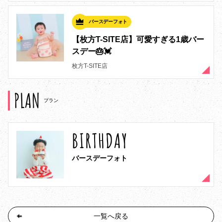
バースデーフォト
【枚方T-SITE店】可愛すぎる1歳バー
スデー🎂💓
枚方T-SITE店
PLAN
プラン
BIRTHDAY
バースデーフォト
一覧へ戻る