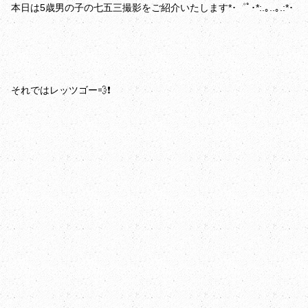
本日は5歳男の子の七五三撮影をご紹介いたします*･゜ﾟ･*:.｡..｡.:*･
それではレッツゴー💨❗️