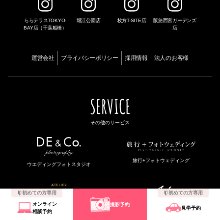
ららテラスTOKYO-
堀江公園店
枚方T-SITE店
阪急西宮ガーデンズ
BAY店（千葉船橋）
店
運営会社
プライバシーポリシー
採用情報
法人のお客様
SERVICE
その他のサービス
旅行+フォトウェディング
ウエディングフォトスタジオ
初めての方専用
初めての方専用
オンライン
撮影予約
一瞬の非日常を映すフォトスタジオ
見学予約
衣装レンタル
相談予約