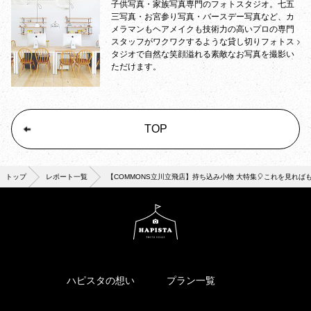
子供写真・家族写真専門のフォトスタジオ。七五
三写真・お宮参り写真・バースデー写真など、カ
メラマンもヘアメイクも技術力の高いプロの専門
スタッフがワクワクするような貸し切りフォトス
タジオで自然な笑顔溢れる素敵なお写真を撮影い
ただけます。
TOP
トップ
レポート一覧
【COMMONS立川立飛店】持ち込み小物 大特集🎈これを見れば
ハピスタの想い
プラン一覧