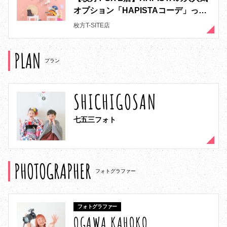
オプション「HAPISTAコーデ」っ
て？👒
枚方T-SITE店
PLAN
プラン
SHICHIGOSAN
七五三フォト
PHOTOGRAPHER
フォトグラファー
フォトグラファー
OGAWA KAHOKO