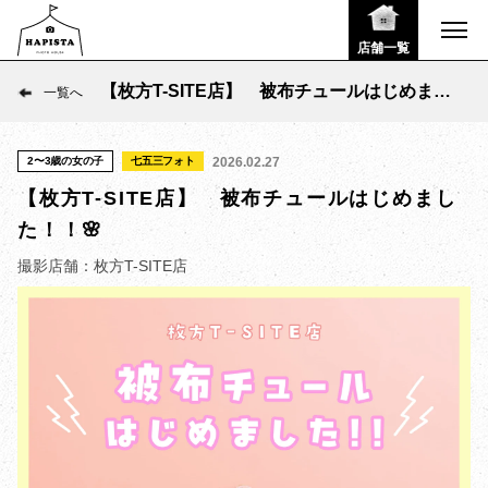
店舗一覧
【枚方T-SITE店】 被布チュールはじめまし
一覧へ
た！！🌸
2〜3歳の女の子
七五三フォト
2026.02.27
【枚方T-SITE店】 被布チュールはじめまし
た！！🌸
撮影店舗：枚方T-SITE店