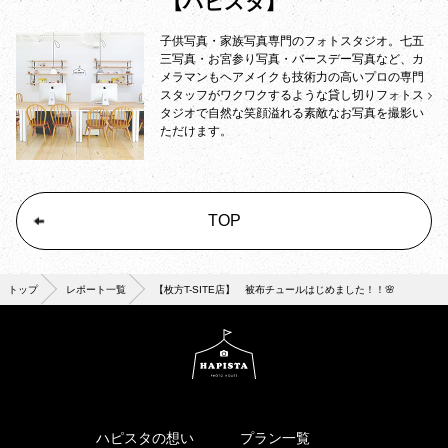
【ハピスタ】
子供写真・家族写真専門のフォトスタジオ。七五
三写真・お宮参り写真・バースデー写真など、カ
メラマンもヘアメイクも技術力の高いプロの専門
スタッフがワクワクするような貸し切りフォトス
タジオで自然な笑顔溢れる素敵なお写真を撮影い
ただけます。
TOP
トップ
レポート一覧
【枚方T-SITE店】 被布チュールはじめました！！🌸
ハピスタの想い
プラン一覧