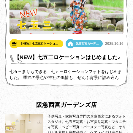
2025.10.16
【NEW】七五三ロケーション
阪急西宮ガーデン
フォト
ズ店
【NEW】七五三ロケーションはじめました♪
七五三参りもできる、七五三ロケーションフォトをはじめま
した。 季節の景色や神社の風情も、ぜんぶ背景に詰め込んで
お子さまの自然な笑顔とかけがえのない一瞬をお写真に収め
ます。
阪急西宮ガーデンズ店
子供写真・家族写真専門の兵庫西宮にあるフォト
スタジオ。七五三写真・お宮参り写真・マタニテ
ィ写真・ベビー写真・バースデー写真など、オリ
ジナル着物も多数品揃え、ヘアメイクは完全個