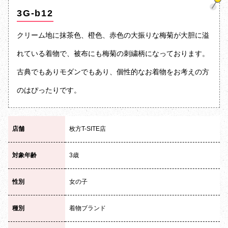
3G-b12
クリーム地に抹茶色、橙色、赤色の大振りな梅菊が大胆に溢
れている着物で、被布にも梅菊の刺繍柄になっております。
古典でもありモダンでもあり、個性的なお着物をお考えの方
のはぴったりです。
店舗
枚方T-SITE店
対象年齢
3歳
性別
女の子
種別
着物ブランド