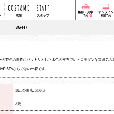
COSTUME
STAFF
撮影・見学
オンライン
ト
衣装
スタッフ
予約
相談予約
3G-H7
ーの茶色の着物にパッキリとした水色の被布でレトロモダンな雰囲気の
APISTAならではの一着です。
堀江公園店, 浅草店
3歳