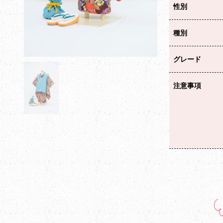
性別
種別
グレード
注意事項