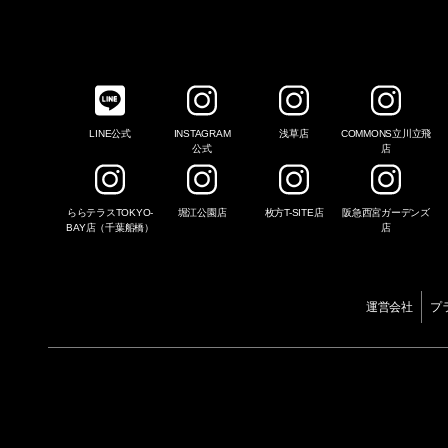
LINE公式
INSTAGRAM
浅草店
COMMONS立川立飛
公式
店
ららテラスTOKYO-
堀江公園店
枚方T-SITE店
阪急西宮ガーデンズ
BAY店（千葉船橋）
店
運営会社
プ