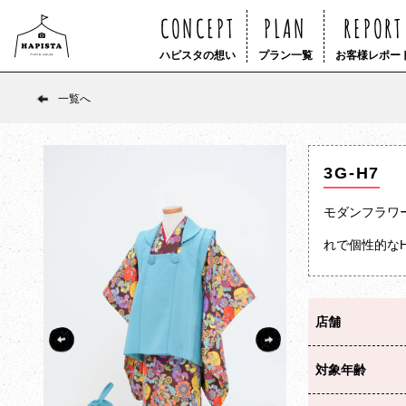
CONCEPT
PLAN
REPORT
ハピスタの想い
プラン一覧
お客様レポー
一覧へ
3G-H7
モダンフラワ
れで個性的なH
店舗
対象年齢