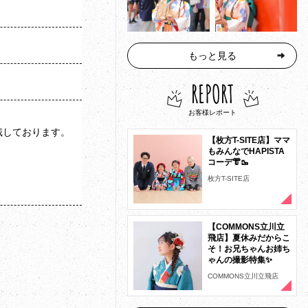
もっと見る
REPORT
お客様レポート
戴しております。
【枚方T-SITE店】ママ
もみんなでHAPISTA
コーデ👘🥾
枚方T-SITE店
【COMMONS立川立
飛店】夏休みだからこ
そ！お兄ちゃんお姉ち
ゃんの撮影特集✨
COMMONS立川立飛店