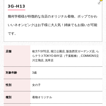
3G-H13
幾何学模様が特徴的な当店のオリジナル着物。ポップでかわ
いいネオンピンクはお子様に大人気！姉妹でもお揃いが可能
です。
店舗
枚方T-SITE店, 堀江公園店, 阪急西宮ガーデンズ店, ら
らテラスTOKYO-BAY店（千葉船橋）, COMMONS立
川立飛店, 浅草店
対象年齢
3歳
性別
女の子
種別
着物オリジナル