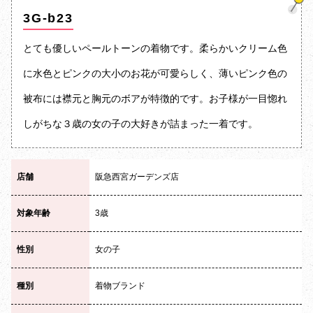
3G-b23
とても優しいペールトーンの着物です。柔らかいクリーム色
に水色とピンクの大小のお花が可愛らしく、薄いピンク色の
被布には襟元と胸元のボアが特徴的です。お子様が一目惚れ
しがちな３歳の女の子の大好きが詰まった一着です。
店舗
阪急西宮ガーデンズ店
対象年齢
3歳
性別
女の子
種別
着物ブランド