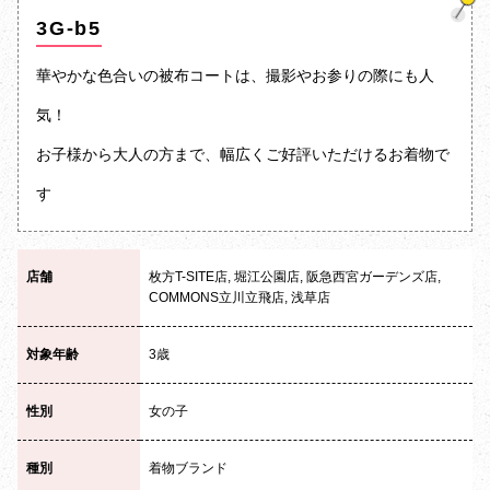
3G-b5
華やかな色合いの被布コートは、撮影やお参りの際にも人
気！
お子様から大人の方まで、幅広くご好評いただけるお着物で
す
店舗
枚方T-SITE店, 堀江公園店, 阪急西宮ガーデンズ店,
COMMONS立川立飛店, 浅草店
対象年齢
3歳
性別
女の子
種別
着物ブランド