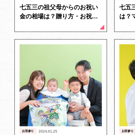
七五三の祖父母からのお祝い
七五
金の相場は？贈り方・お祝い
は？
返しについて
トを
お宮参り
2024.01.25
お宮参り