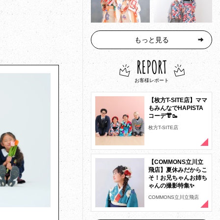
もっと見る
REPORT
お客様レポート
【枚方T-SITE店】ママ
もみんなでHAPISTA
コーデ👘🥾
枚方T-SITE店
【COMMONS立川立
飛店】夏休みだからこ
そ！お兄ちゃんお姉ち
ゃんの撮影特集✨
COMMONS立川立飛店