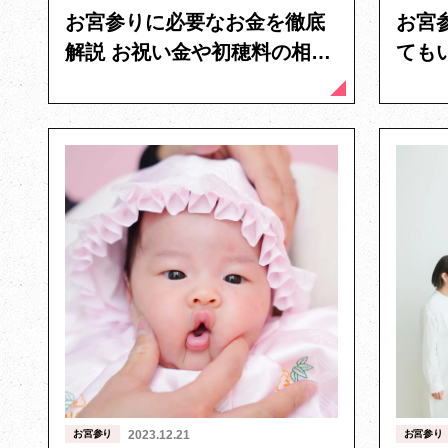
お宮参りに必要なお金を徹底
お宮
解説 お祝い金や初穂料の相場
ても
やマナーについて
や着
お宮参り
2023.12.21
お宮参り