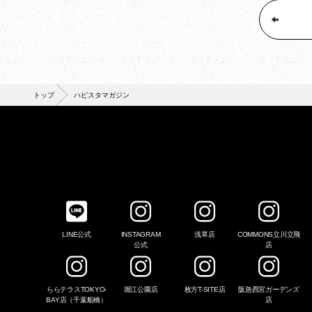
トップ
ハピスタマガジン
LINE公式
INSTAGRAM
浅草店
COMMONS立川立飛
公式
店
ららテラスTOKYO-
堀江公園店
枚方T-SITE店
阪急西宮ガーデンズ
BAY店（千葉船橋）
店