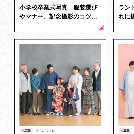
小学校卒業式写真 服装選び
ラン
やマナー、記念撮影のコツを
れに
紹介
とポ
七五三
2024.02.14
七五三