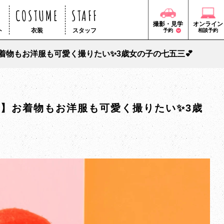
COSTUME
STAFF
撮影・見学
オンライン
ト
衣装
スタッフ
予約
相談予約
お着物もお洋服も可愛く撮りたい✨3歳女の子の七五三💕
店】お着物もお洋服も可愛く撮りたい✨3歳