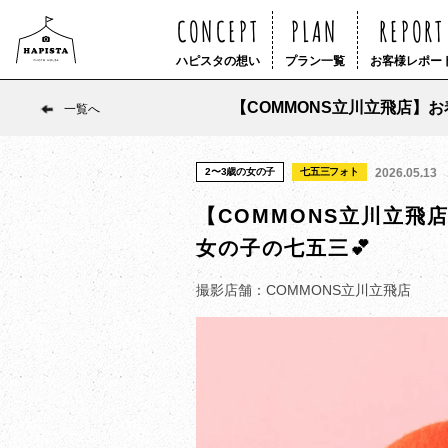
CONCEPT
PLAN
REPORT
ハピスタの想い
プラン一覧
お客様レポー
【COMMONS立川立飛店】
一覧へ
2〜3歳の女の子
七五三フォト
2026.05.13
【COMMONS立川立飛
女の子の七五三💕
撮影店舗：COMMONS立川立飛店