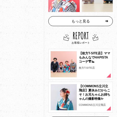
もっと見る
REPORT
お客様レポート
【枚方T-SITE店】ママ
もみんなでHAPISTA
コーデ👘🥾
枚方T-SITE店
【COMMONS立川立
飛店】夏休みだからこ
そ！お兄ちゃんお姉ち
ゃんの撮影特集✨
COMMONS立川立飛店