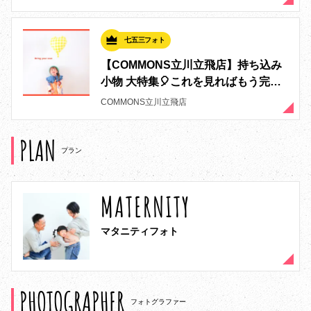
七五三フォト
【COMMONS立川立飛店】持ち込み
小物 大特集🎈これを見ればもう完
璧！！
COMMONS立川立飛店
PLAN
プラン
MATERNITY
マタニティフォト
PHOTOGRAPHER
フォトグラファー