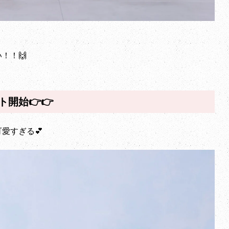
！！🙌
開始👉👉
愛すぎる💕