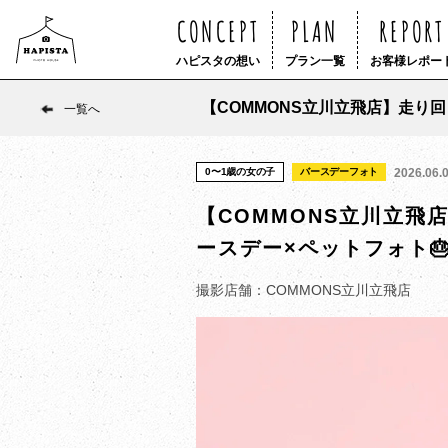
CONCEPT
PLAN
REPORT
ハピスタの想い
プラン一覧
お客様レポー
【COMMONS立川立飛店】走り
一覧へ
0〜1歳の女の子
バースデーフォト
2026.06.
【COMMONS立川立飛
ースデー×ペットフォト
撮影店舗：COMMONS立川立飛店