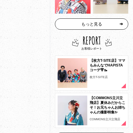
もっと見る
REPORT
お客様レポート
【枚方T-SITE店】ママ
もみんなでHAPISTA
コーデ👘🥾
枚方T-SITE店
【COMMONS立川立
飛店】夏休みだからこ
そ！お兄ちゃんお姉ち
ゃんの撮影特集✨
COMMONS立川立飛店