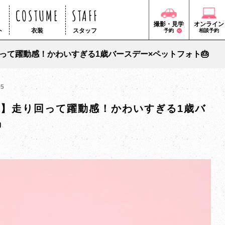
COSTUME
STAFF
撮影・見学
オンライン
ト
衣装
スタッフ
予約
相談予約
回って躍動感！かわいすぎる1歳バースデー×ペットフォト🎂
05
店】走り回って躍動感！かわいすぎる1歳バ
