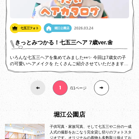
2026.03.24
七五三フォト
堀江公園店
きっとみつかる！七五三ヘア 7歳ver.🌼
いろんな七五三ヘアを集めてみました👀✨️ 今回は7歳女の子
の可愛いヘアメイクを たくさんご紹介させていただきますの
で、 ぜひご参考にしてください💞
11ページ
堀江公園店
子供写真・家族写真、そして七五三や二分の一成
人式の撮影をおこなう完全貸し切りのフォトスタ
ジオです。オリジナルの着物も多数取り揃えてお