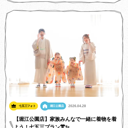
ます！🎂
2026.04.28
七五三フォト
堀江公園店
【堀江公園店】家族みんなで一緒に着物を着
よう！七五三プラン👘✨️