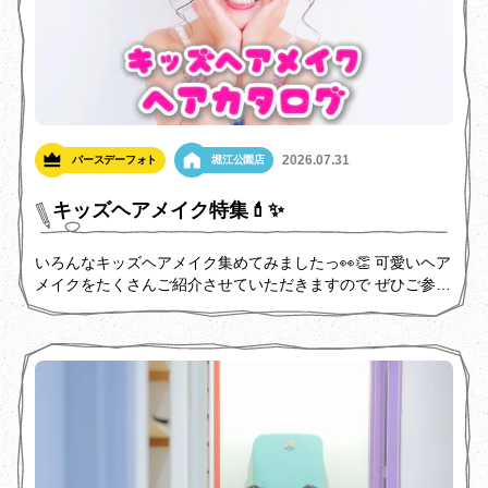
2026.07.31
バースデーフォト
堀江公園店
キッズヘアメイク特集💄✨
いろんなキッズヘアメイク集めてみましたっ👀👏 可愛いヘア
メイクをたくさんご紹介させていただきますので ぜひご参考
にしてください💕 HAPISTAではどのプランでもキッズヘアメ
イク(3,300円)を お付けいただくことで、可愛く変身してお
写真を撮ることができます💄🪄 (事前予約制) お誕生日や入
園・入学などはもちろん、七五三撮影などのお付き添いで 一
緒にご来店されるお子様にもとってもオススメです💖 せっか
くの記念撮影！ヘアメイクをしてとびきり可愛い姿でお写真
に残しましょう🌟