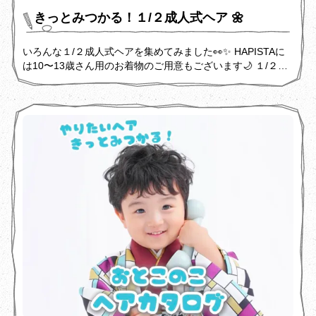
きっとみつかる！１/２成人式ヘア 🌼
いろんな１/２成人式ヘアを集めてみました👀✨️ HAPISTAに
は10〜13歳さん用のお着物のご用意もございます🌙 １/２成
人式や小学校卒業の記念でも お着物を着ていただくことがで
きます！ ご身長が合えば下の子の七五三に合わせて お姉ち
ゃんも一緒にお着物を着て撮影することも可能です👌🏻 今回は
10〜13歳女の子の可愛いヘアメイクを たくさんご紹介させ
ていただきますので、 ぜひご参考にしてください💞