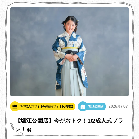
2026.07.07
1/2成人式フォト/卒業袴フォト(小学校)
堀江公園店
【堀江公園店】今がおトク！1/2成人式プラ
ン！🎀