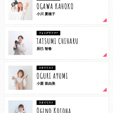
OGAWA KAHOKO
小川 夏穂子
フォトグラファー
TATSUMI CHIHARU
辰巳 智春
スタイリスト
OGURI AYUMI
小栗 亜由美
スタイリスト
Ogino Kotoha