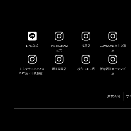
LINE公式
INSTAGRAM
浅草店
COMMONS立川立飛
公式
店
ららテラスTOKYO-
堀江公園店
枚方T-SITE店
阪急西宮ガーデンズ
BAY店（千葉船橋）
店
運営会社
プ