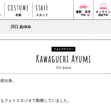
COSTUME
STAFF
撮影・見学
オンライン
ト
衣装
スタッフ
予約
相談予約
川口 あゆみ
フォトグラファー
Kawaguchi Ayumi
川口 あゆみ
阪府出身。
前もフォトスタジオで勤務していました。