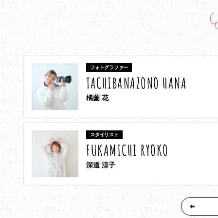
フォトグラファー
TACHIBANAZONO HANA
橘薗 花
スタイリスト
FUKAMICHI RYOKO
深道 涼子