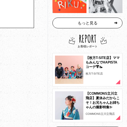
もっと見る
REPORT
お客様レポート
【枚方T-SITE店】ママ
もみんなでHAPISTA
コーデ👘🥾
枚方T-SITE店
【COMMONS立川立
飛店】夏休みだからこ
そ！お兄ちゃんお姉ち
ゃんの撮影特集✨
COMMONS立川立飛店