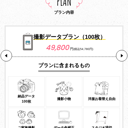
PLAN
プラン内容
撮影データプラン（100枚）
49,800
円
(税込54,780円)
プランに含まれるもの
納品データ
撮影小物
洋服お着替え自由
100枚
ご家族撮影
データ色補正
スタジオ貸切