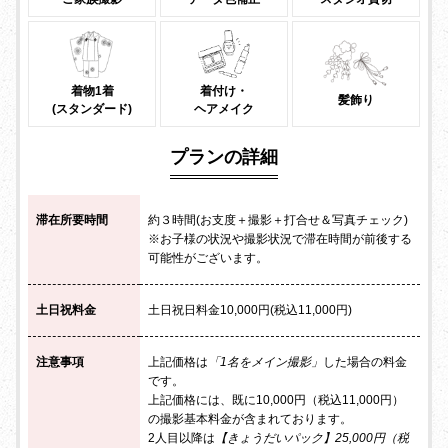
着物1着
着付け・
髪飾り
(スタンダード)
ヘアメイク
プランの詳細
滞在所要時間
約３時間(お支度＋撮影＋打合せ＆写真チェック)
※お子様の状況や撮影状況で滞在時間が前後する
可能性がございます。
土日祝料金
土日祝日料金10,000円(税込11,000円)
注意事項
上記価格は
「1名をメイン撮影」
した場合の料金
です。
上記価格には、既に10,000円（税込11,000円）
の撮影基本料金が含まれております。
2人目以降は
【きょうだいパック】25,000円（税