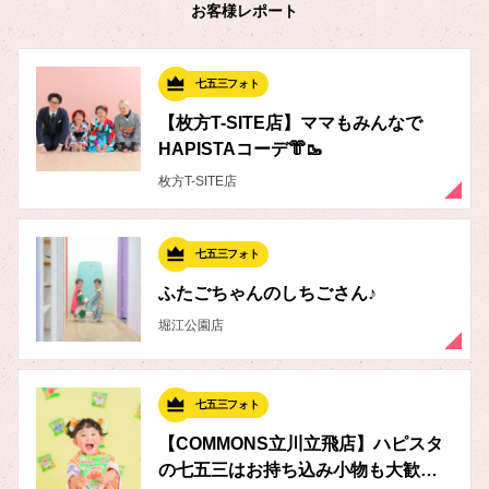
お客様レポート
七五三フォト
【枚方T-SITE店】ママもみんなで
HAPISTAコーデ👘🥾
枚方T-SITE店
七五三フォト
ふたごちゃんのしちごさん♪
堀江公園店
七五三フォト
【COMMONS立川立飛店】ハピスタ
の七五三はお持ち込み小物も大歓