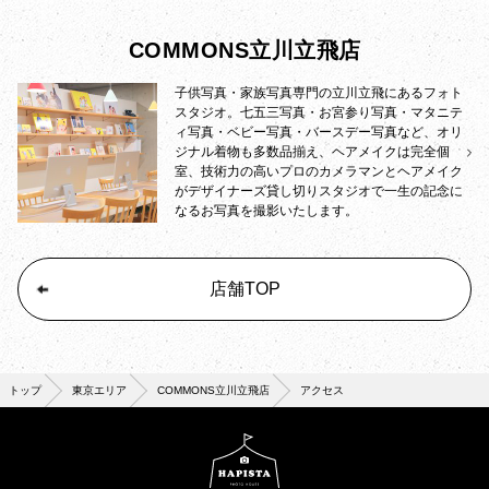
COMMONS立川立飛店
子供写真・家族写真専門の立川立飛にあるフォト
スタジオ。七五三写真・お宮参り写真・マタニテ
ィ写真・ベビー写真・バースデー写真など、オリ
ジナル着物も多数品揃え、ヘアメイクは完全個
室、技術力の高いプロのカメラマンとヘアメイク
がデザイナーズ貸し切りスタジオで一生の記念に
なるお写真を撮影いたします。
店舗TOP
トップ
東京エリア
COMMONS立川立飛店
アクセス