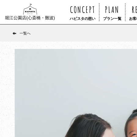
CONCEPT
PLAN
R
堀江公園店(心斎橋・難波)
ハピスタの想い
プラン一覧
お客
一覧へ