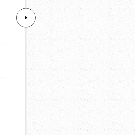
撮影データ付
ア
納品データ
撮影
100枚
フォト
スタジオ貸切