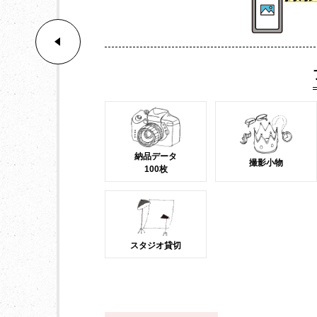
納品データ
撮影小物
100枚
スタジオ貸切