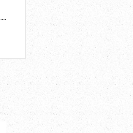
滞在所要時間
約２時間
※お子様
土日祝料金
土日祝日料金
注意事項
上記価格
上記価格