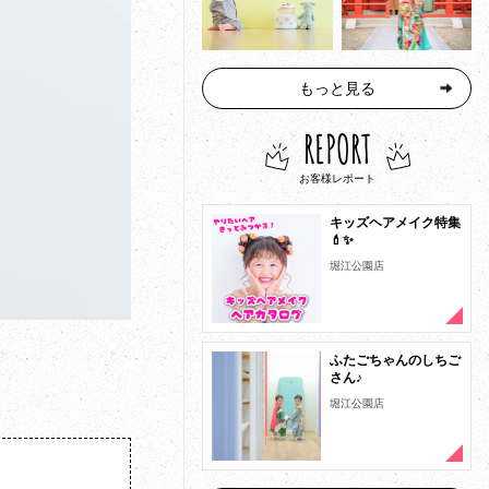
もっと見る
REPORT
お客様レポート
キッズヘアメイク特集
💄✨
堀江公園店
ふたごちゃんのしちご
さん♪
堀江公園店