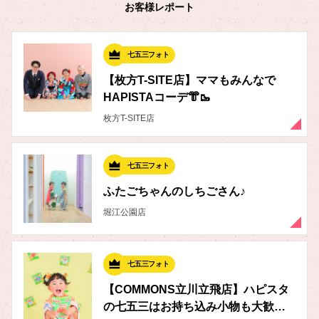
お客様レポート
七五三フォト
【枚方T-SITE店】ママもみんなで
HAPISTAコーデ👘🥾
枚方T-SITE店
七五三フォト
ふたごちゃんのしちごさん♪
堀江公園店
七五三フォト
【COMMONS立川立飛店】ハピスタ
の七五三はお持ち込み小物も大歓