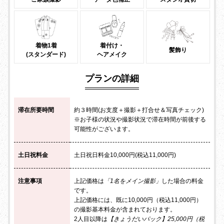
着物1着
着付け・
髪飾り
(スタンダード)
ヘアメイク
プランの詳細
滞在所要時間
約３時間(お支度＋撮影＋打合せ＆写真チェック)
※お子様の状況や撮影状況で滞在時間が前後する
可能性がございます。
土日祝料金
土日祝日料金10,000円(税込11,000円)
注意事項
上記価格は
「1名をメイン撮影」
した場合の料金
です。
上記価格には、既に10,000円（税込11,000円）
の撮影基本料金が含まれております。
2人目以降は
【きょうだいパック】25,000円（税