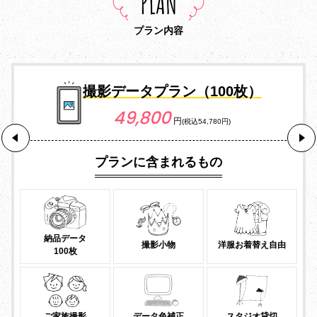
PLAN
プラン内容
撮影データプラン（100枚）
49,800
円
(税込54,780円)
プランに含まれるもの
納品データ
撮影小物
洋服お着替え自由
100枚
ご家族撮影
データ色補正
スタジオ貸切