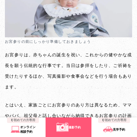
お宮参りの前にしっかり準備しておきましょう
お宮参りは、赤ちゃんの誕生を祝い、これからの健やかな成
長を願う伝統的な行事です。当日は参拝をしたり、ご祈祷を
受けたりするほか、写真撮影や食事会などを行う場合もあり
ます。
とはいえ、家族ごとにお宮参りのあり方は異なるため、ママ
やパパ、祖父母と話し合いながら納得できるお宮参りの計画
初めての方専用
初めての方専用
を立ててください。
オンライン
撮影予約
見学予約
相談予約