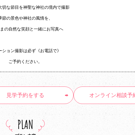
大切な節目を神聖な神社の境内で撮影
季節の景色や神社の風情を、
まの自然な笑顔と一緒にお写真へ
ーション撮影は必ず《お電話で》
ご予約ください。
見学予約
をする
オンライン
相談予
PLAN