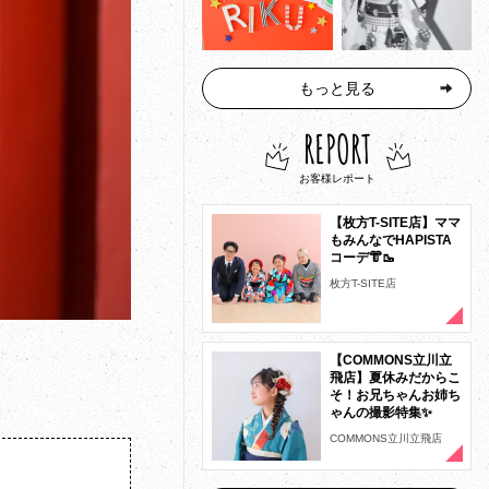
もっと見る
REPORT
お客様レポート
【枚方T-SITE店】ママ
もみんなでHAPISTA
コーデ👘🥾
枚方T-SITE店
【COMMONS立川立
飛店】夏休みだからこ
そ！お兄ちゃんお姉ち
ゃんの撮影特集✨
COMMONS立川立飛店