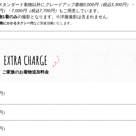
スタンダード着物以外に
グレードアップ着物3,000円（税込3,300円）・
0円）・7,000円（税込7,700円）
もご用意しています。
物1着のみ
の撮影となります。※洋服撮影は含まれません。
動にかかるタクシー代
など別途頂戴いたします。
EXTRA CHARGE
ご家族のお着物追加料金
0円）
0円）
0円）