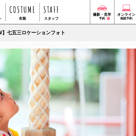
COSTUME
STAFF
撮影・見学
オンライン
ト
衣装
スタッフ
予約
相談予約
W】七五三ロケーションフォト