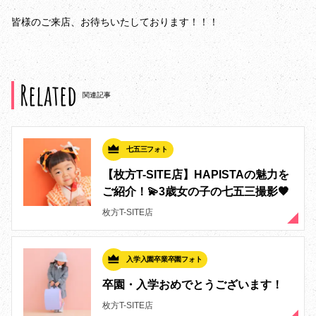
皆様のご来店、お待ちいたしております！！！
Related
関連記事
七五三フォト
【枚方T-SITE店】HAPISTAの魅力を
ご紹介！💫3歳女の子の七五三撮影🧡
枚方T-SITE店
入学入園卒業卒園フォト
卒園・入学おめでとうございます！
枚方T-SITE店