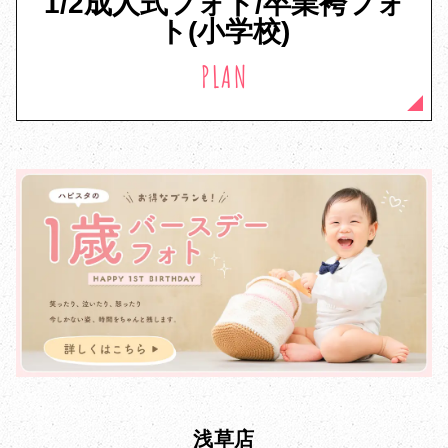
1/2成人式フォト/卒業袴フォ
ト(小学校)
PLAN
浅草店