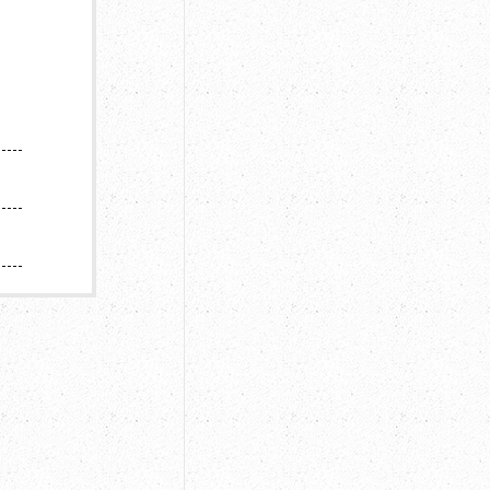
スタジオ貸切
滞在所要時間
約２時間
※お子様
土日祝料金
土日祝日料金
注意事項
上記価格
上記価格