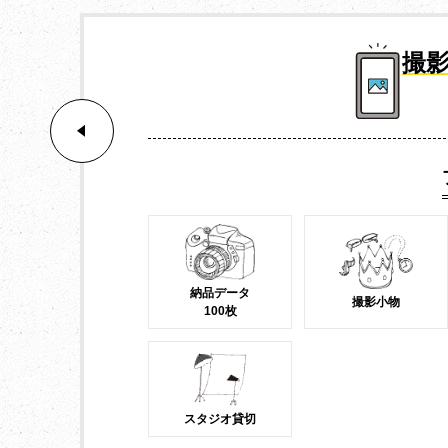
撮影
納品データ
撮影小物
100枚
スタジオ貸切