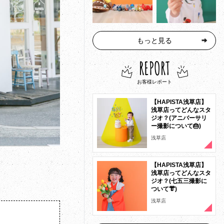
もっと見る
REPORT
お客様レポート
【HAPISTA浅草店】
浅草店ってどんなスタ
ジオ？(アニバーサリ
ー撮影について🎂)
浅草店
【HAPISTA浅草店】
浅草店ってどんなスタ
ジオ？(七五三撮影に
ついて👘)
浅草店