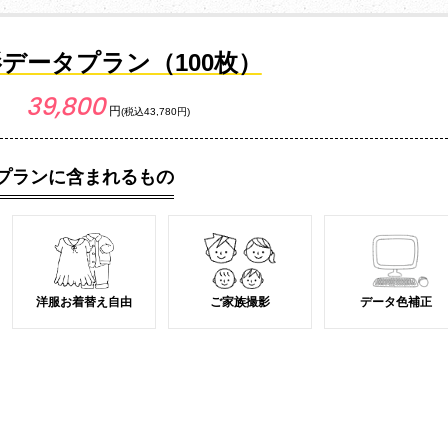
データプラン（100枚）
39,800
円
(税込43,780円)
プランに含まれるもの
洋服お着替え自由
ご家族撮影
データ色補正