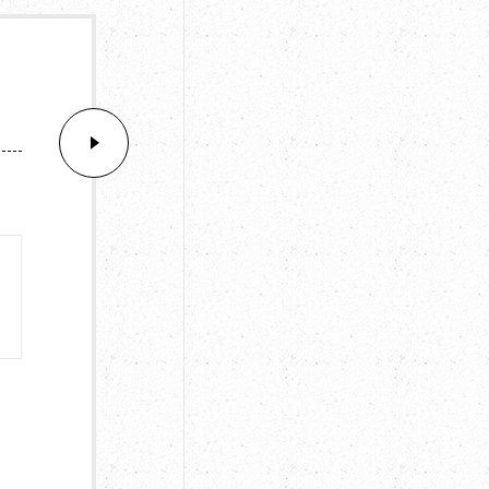
撮影データに
撮影データ付
ア
納品データ
撮影
100枚
フォト